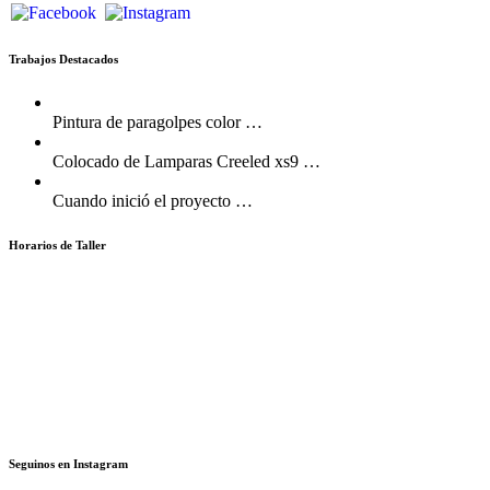
Trabajos Destacados
Pintura de paragolpes color
…
Colocado de Lamparas Creeled xs9
…
Cuando inició el proyecto
…
Horarios de Taller
Lunes a Viernes:
08:30AM – 13:00PM | 14:00PM – 18:30PM
Accesorios & Repuestos
Usados Seleccionados
Políticas de Privacidad
Seguinos en Instagram