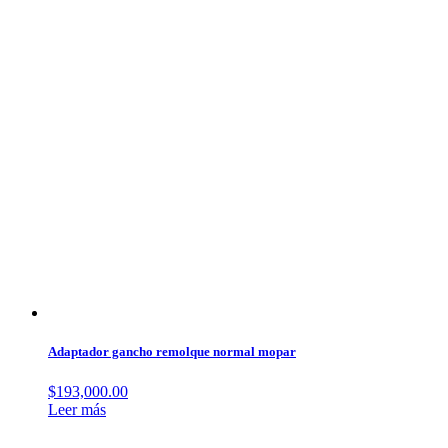
Adaptador gancho remolque normal mopar
$
193,000.00
Leer más