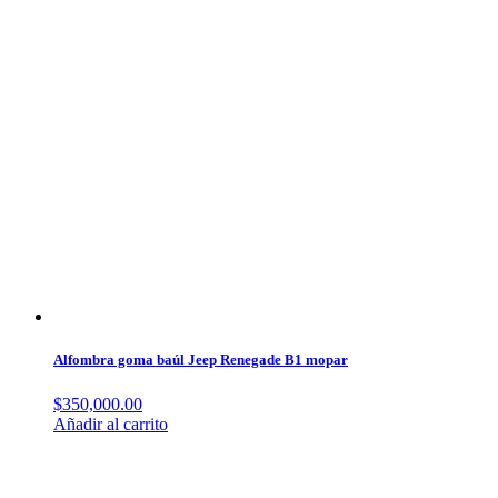
Alfombra goma baúl Jeep Renegade B1 mopar
$
350,000.00
Añadir al carrito