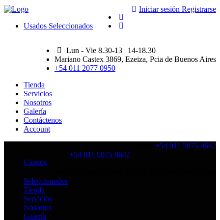
Iniciar sesión
Registrarse
Usados Seleccionados
Lun - Vie 8.30-13 | 14-18.30
Mariano Castex 3869, Ezeiza, Pcia de Buenos Aires
+54 011 2077 0950
Tienda
Servicios
Nosotros
Galería
Contáctenos
Account
Service
+54 011 5075 0642
+54 011 5075 0642
Usados
Mariano Castex 3869, Ezeiza, Pcia de Buenos Aires
Seleccionados
Tienda
Servicios
Nosotros
Galería