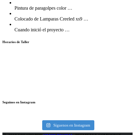
Pintura de paragolpes color
…
Colocado de Lamparas Creeled xs9
…
Cuando inició el proyecto
…
Horarios de Taller
Lunes a Viernes:
08:30AM – 13:00PM | 14:00PM – 18:30PM
Accesorios & Repuestos
Usados Seleccionados
Políticas de Privacidad
Seguinos en Instagram
Síguenos en Instagram